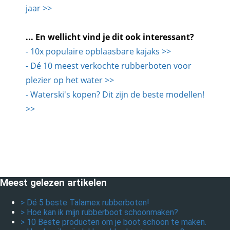
jaar >>
... En wellicht vind je dit ook interessant?
- 10x populaire opblaasbare kajaks >>
- Dé 10 meest verkochte rubberboten voor
plezier op het water >>
- Waterski's kopen? Dit zijn de beste modellen!
>>
Meest gelezen artikelen
> Dé 5 beste Talamex rubberboten!
> Hoe kan ik mijn rubberboot schoonmaken?
> 10 Beste producten om je boot schoon te maken.