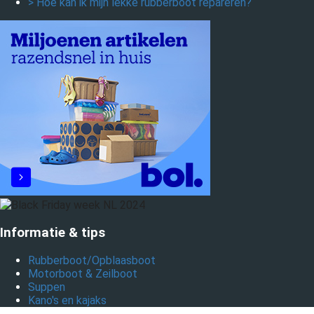
> Hoe kan ik mijn lekke rubberboot repareren?
Informatie & tips
Rubberboot/Opblaasboot
Motorboot & Zeilboot
Suppen
Kano's en kajaks