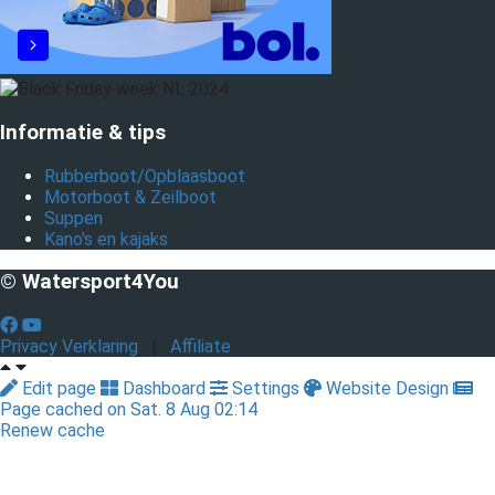
Informatie & tips
Rubberboot/Opblaasboot
Motorboot & Zeilboot
Suppen
Kano's en kajaks
© Watersport4You
Privacy Verklaring
|
Affiliate
Edit page
Dashboard
Settings
Website Design
Page cached on Sat. 8 Aug 02:14
Renew cache