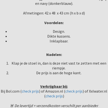
en navy (donkerblauw).
Afmetingen: 42 x 48 x 43 cm (h x b x d)
Voordelen:
Design.
Dikte kussens.
Inklapbaar.
Nadelen:
Klap je de stoel in, dan is deze niet vast te zetten met een
riempje.
De prijs is aan de hoge kant.
Verkrijgbaar bij:
Bij Bol.com (
check prijs
) of Amazon.nl (
check prijs
) of Xxlwater.nl
(
check prijs
)
🚨 De levertijd + verzendkosten verschilt per aanbied
er